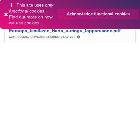
This site uses
only
Files
functional
cookies.
(1.9 MB)
Acknowledge functional cookies
Find out more on
how
we use cookies
2022-31-01-
Euroopa_teadlaste_Harta_uuringu_lopparuanne.pdf
md5:ddd44b7983f9c38a54246bbc71ea1cec
1.9 MB
Preview
Download
157
115
VIEWS
DOWNLOADS
Show more details