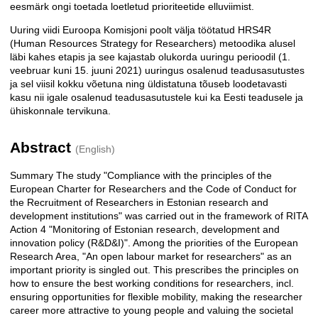
eesmärk ongi toetada loetletud prioriteetide elluviimist.
Uuring viidi Euroopa Komisjoni poolt välja töötatud HRS4R
(Human Resources Strategy for Researchers) metoodika alusel
läbi kahes etapis ja see kajastab olukorda uuringu perioodil (1.
veebruar kuni 15. juuni 2021) uuringus osalenud teadusasutustes
ja sel viisil kokku võetuna ning üldistatuna tõuseb loodetavasti
kasu nii igale osalenud teadusasutustele kui ka Eesti teadusele ja
ühiskonnale tervikuna.
Abstract
(English)
Summary The study "Compliance with the principles of the
European Charter for Researchers and the Code of Conduct for
the Recruitment of Researchers in Estonian research and
development institutions" was carried out in the framework of RITA
Action 4 "Monitoring of Estonian research, development and
innovation policy (R&D&I)". Among the priorities of the European
Research Area, "An open labour market for researchers" as an
important priority is singled out. This prescribes the principles on
how to ensure the best working conditions for researchers, incl.
ensuring opportunities for flexible mobility, making the researcher
career more attractive to young people and valuing the societal