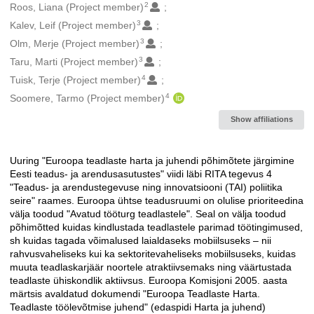
2
Roos, Liana (Project member)
3
Kalev, Leif (Project member)
3
Olm, Merje (Project member)
3
Taru, Marti (Project member)
4
Tuisk, Terje (Project member)
4
Soomere, Tarmo (Project member)
Show affiliations
Uuring "Euroopa teadlaste harta ja juhendi põhimõtete järgimine
Description
Eesti teadus- ja arendusasutustes" viidi läbi RITA tegevus 4
"Teadus- ja arendustegevuse ning innovatsiooni (TAI) poliitika
seire" raames. Euroopa ühtse teadusruumi on olulise prioriteedina
välja toodud "Avatud tööturg teadlastele". Seal on välja toodud
põhimõtted kuidas kindlustada teadlastele parimad töötingimused,
sh kuidas tagada võimalused laialdaseks mobiilsuseks – nii
rahvusvaheliseks kui ka sektoritevaheliseks mobiilsuseks, kuidas
muuta teadlaskarjäär noortele atraktiivsemaks ning väärtustada
teadlaste ühiskondlik aktiivsus. Euroopa Komisjoni 2005. aasta
märtsis avaldatud dokumendi "Euroopa Teadlaste Harta.
Teadlaste töölevõtmise juhend" (edaspidi Harta ja juhend)