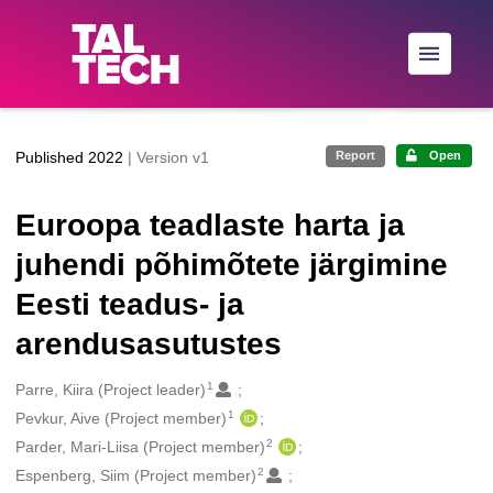
Skip to main
Published 2022
| Version v1
Report
Open
Euroopa teadlaste harta ja
juhendi põhimõtete järgimine
Eesti teadus- ja
arendusasutustes
1
Creators
Parre, Kiira (Project leader)
1
Pevkur, Aive (Project member)
2
Parder, Mari-Liisa (Project member)
2
Espenberg, Siim (Project member)