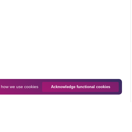
n
how we use cookies
Acknowledge functional cookies
Size
Download all