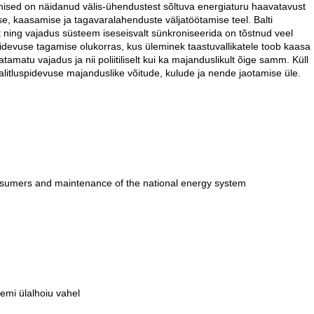
ised on näidanud välis-ühendustest sõltuva energiaturu haavatavust
e, kaasamise ja tagavaralahenduste väljatöötamise teel. Balti
 ning vajadus süsteem iseseisvalt sünkroniseerida on tõstnud veel
pidevuse tagamise olukorras, kus üleminek taastuvallikatele toob kaasa
tamatu vajadus ja nii poliitiliselt kui ka majanduslikult õige samm. Küll
talitluspidevuse majanduslike võitude, kulude ja nende jaotamise üle.
consumers and maintenance of the national energy system
eemi ülalhoiu vahel