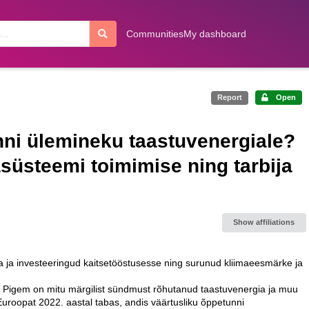
Communities
My dashboard
Report
Open
nni ülemineku taastuvenergiale?
süsteemi toimimise ning tarbija
Show affiliations
a ja investeeringud kaitsetööstusesse ning surunud kliimaeesmärke ja
ud. Pigem on mitu märgilist sündmust rõhutanud taastuvenergia ja muu
Euroopat 2022. aastal tabas, andis väärtusliku õppetunni