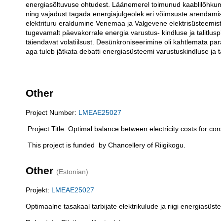
energiasõltuvuse ohtudest. Läänemerel toimunud kaablilõhkum
ning vajadust tagada energiajulgeolek eri võimsuste arendamis
elektrituru eraldumine Venemaa ja Valgevene elektrisüsteemist
tugevamalt päevakorrale energia varustus- kindluse ja talitlus
täiendavat volatiilsust. Desünkroniseerimine oli kahtlemata para
aga tuleb jätkata debatti energiasüsteemi varustuskindluse ja 
Other
Project Number:
LMEAE25027
Project Title: Optimal balance between electricity costs for 
This project is funded by Chancellery of Riigikogu.
Other
(Estonian)
Projekt:
LMEAE25027
Optimaalne tasakaal tarbijate elektrikulude ja riigi energiasüst