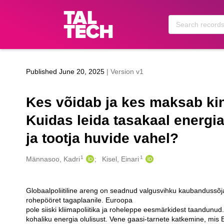
Skip to main
Published June 20, 2025
| Version v1
Kes võidab ja kes maksab ki
Kuidas leida tasakaal energia
ja tootja huvide vahel?
1
1
Creators
Männasoo, Kadri
Kisel, Einari
Globaalpoliitiline areng on seadnud valgusvihku kaubandussõj
Description
rohepööret tagaplaanile. Euroopa
pole siiski kliimapoliitika ja roheleppe eesmärkidest taandun
kohaliku energia olulisust. Vene gaasi-tarnete katkemine, mis 