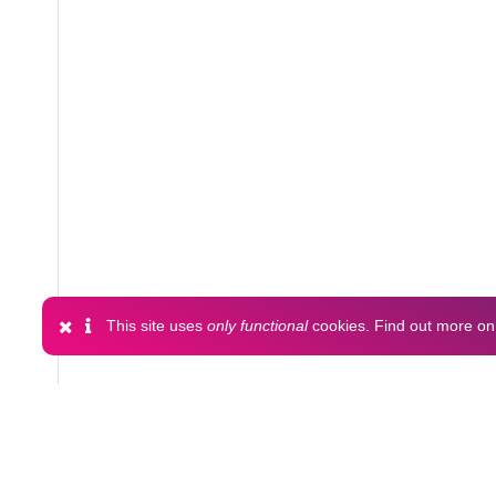
This site uses
only functional
cookies. Find out more o
Files
(1.9 MB)
Name