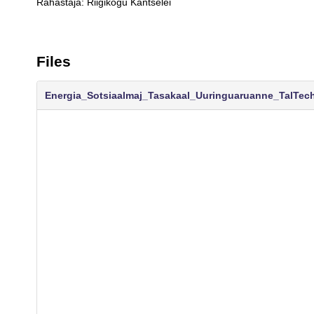
Rahastaja: Riigikogu Kantselei
Files
Energia_Sotsiaalmaj_Tasakaal_Uuringuaruanne_TalTech